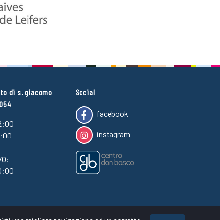
ito di s. giacomo
Social
4054
facebook
2:00
instagram
7:00
VO:
0:00
irti una migliore navigazione ed un corretto