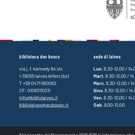
biblioteca don bosco
sede di laives
via j. f. kennedy 94 str.
Lun.
8.30-12.00 / 14
I-39055 laives leifers (bz)
Mart.
8.30-12.00 / 14
T +39 0471 950062
Merc.
8.30-12.00 / 1
CF: 01083110211
Giov.
8.30-12.00 / 14
info@bibliolaives.it
Ven.
8.30-12.00 / 14.
bibliolaives@arubapec.it
Sab.
9.00-12.00
Nel rispetto del Regolamento 2016/679 ti informiamo che qu