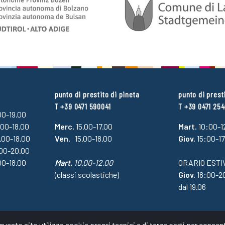
punto di prestito di pineta
punto di prest
T +39 0471 590041
T +39 0471 25
.00-19.00
.00-18.00
Merc.
15.00-17.00
Mart.
10:00-1
4.00-18.00
Ven.
15.00-18.00
Giov.
15:00-1
.00-20.00
00-18.00
Mart.
10.00-12.00
ORARIO ESTI
(classi scolastiche)
Giov.
18:00-2
dal 19.06
esto sito utilizza cookie propri tecnici e di terze parti per consent