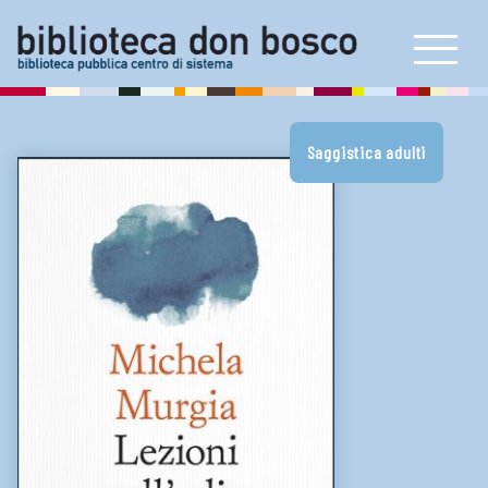
Self check e book box
Prestito interbibliotecario
E-book reader e consolle
Saggistica adulti
Artoteca
Bookstart
Carta dei servizi
Proposta di acquisto
NEWS & INIZIATIVE
LINK UTILI