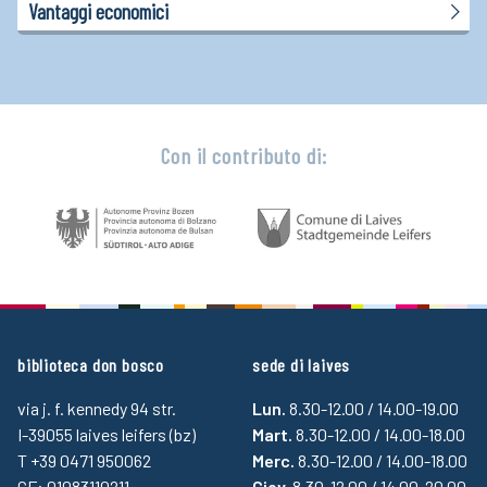
Vantaggi economici
Con il contributo di:
biblioteca don bosco
sede di laives
via j. f. kennedy 94 str.
Lun.
8.30-12.00 / 14.00-19.00
I-39055 laives leifers (bz)
Mart.
8.30-12.00 / 14.00-18.00
T +39 0471 950062
Merc.
8.30-12.00 / 14.00-18.00
CF: 01083110211
Giov.
8.30-12.00 / 14.00-20.00