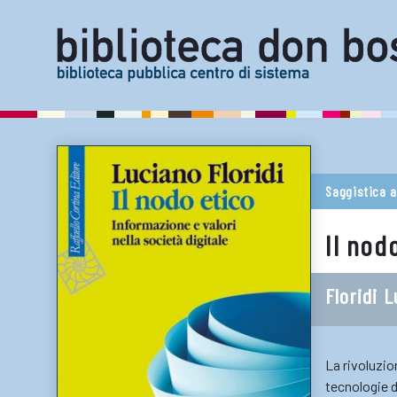
Saggistica a
Il nod
Floridi 
La rivoluzio
tecnologie 