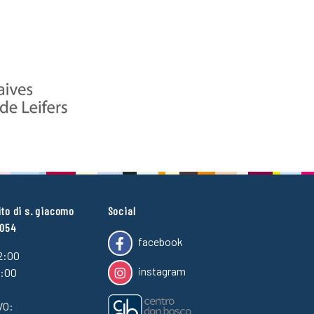
ito di s. giacomo
Social
4054
facebook
2:00
instagram
7:00
VO: