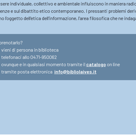
ssere individuale, collettivo e ambientale influiscono in maniera radic
enze e sul dibattito etico contemporaneo. I pressanti problemi deriv
o l’oggetto dell’etica dell’informazione, l’area filosofica che ne indag
prenotarlo?
vieni di persona in biblioteca
telefonaci allo 0471-950062
ovunque e in qualsiasi momento tramite il
catalogo
on line
tramite posta elettronica
info@bibliolaives.it