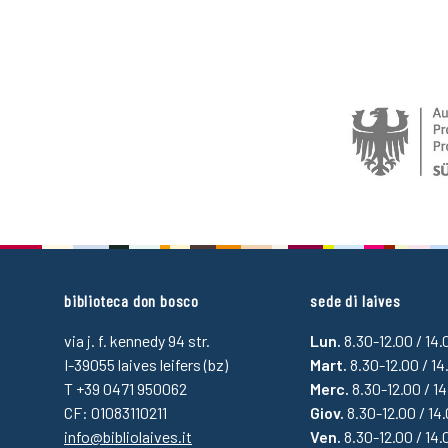
biblioteca don bosco
sede di laives
via j. f. kennedy 94 str.
Lun.
8.30-12.00 / 14
I-39055 laives leifers (bz)
Mart.
8.30-12.00 / 14
T +39 0471 950062
Merc.
8.30-12.00 / 1
CF: 01083110211
Giov.
8.30-12.00 / 14
info@bibliolaives.it
Ven.
8.30-12.00 / 14.