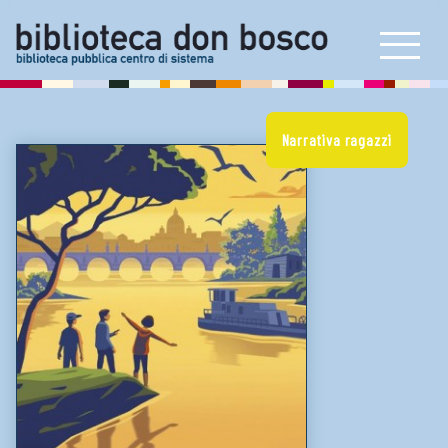
Self check e book box
Prestito interbibliotecario
E-book reader e consolle
Artoteca
Narrativa ragazzi
Bookstart
Carta dei servizi
Proposta di acquisto
NEWS & INIZIATIVE
LINK UTILI
Biblioteche e cataloghi online