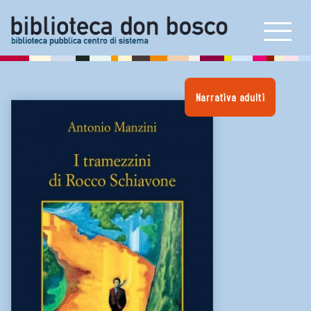
Prestito interbibliotecario
E-book reader e consolle
Artoteca
Narrativa adulti
Bookstart
Carta dei servizi
Proposta di acquisto
NEWS & INIZIATIVE
LINK UTILI
Biblioteche e cataloghi online