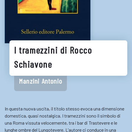
Consigli per la lettura
Biblioteche digitali
Gaming
Enti
I tramezzini di Rocco
Schiavone
Manzini Antonio
In questa nuova uscita, il titolo stesso evoca una dimensione
domestica, quasi nostalgica. I tramezzini sono il simbolo di
una Roma vissuta velocemente, tra i bar di Trastevere e le
lunghe ombre del Lungotevere. L'autore ci conduce in una