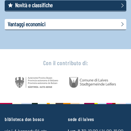
Novità e classifiche
Vantaggi economici
Con il contributo di:
biblioteca don bosco
sede di laives
via j. f. kennedy 94 str.
Lun.
8.30-12.00 / 14.00-19.00