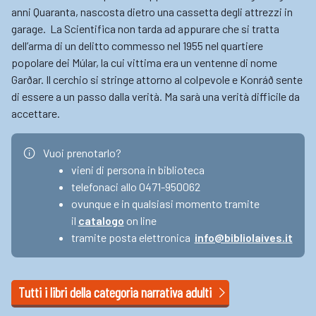
anni Quaranta, nascosta dietro una cassetta degli attrezzi in
garage. La Scientifica non tarda ad appurare che si tratta
dell’arma di un delitto commesso nel 1955 nel quartiere
popolare dei Múlar, la cui vittima era un ventenne di nome
Garðar. Il cerchio si stringe attorno al colpevole e Konráð sente
di essere a un passo dalla verità. Ma sarà una verità difficile da
accettare.
Vuoi prenotarlo?
vieni di persona in biblioteca
telefonaci allo 0471-950062
ovunque e in qualsiasi momento tramite
il
catalogo
on line
tramite posta elettronica
info@bibliolaives.it
Tutti i libri della categoria narrativa adulti