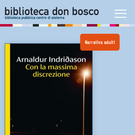
Self check e book box
Prestito interbibliotecario
E-book reader e consolle
Artoteca
Narrativa adulti
Bookstart
Carta dei servizi
Proposta di acquisto
NEWS & INIZIATIVE
LINK UTILI