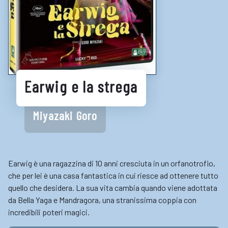
LINK UTILI
Biblioteche e cataloghi online
Consigli per la lettura
Biblioteche digitali
Earwig e la strega
Gaming
Enti
Miyazaki Goro
Earwig è una ragazzina di 10 anni cresciuta in un orfanotrofio,
che per lei è una casa fantastica in cui riesce ad ottenere tutto
quello che desidera. La sua vita cambia quando viene adottata
da Bella Yaga e Mandragora, una stranissima coppia con
incredibili poteri magici.