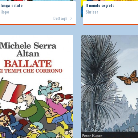
 lunga estate
Il mondo segreto
 Hope
Sbriser
Dettagli