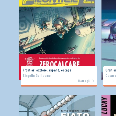
Frontier: explore, expand, escape
Orbit o
Singelin Guillaume
Capare
Dettagli