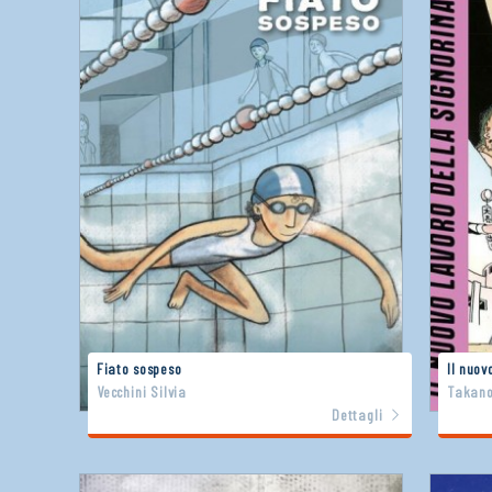
Fiato sospeso
Il nuov
Vecchini Silvia
Takano
Dettagli