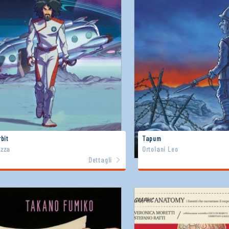
rbit
Tapum
zza
Ortolani Leo
Dettagli