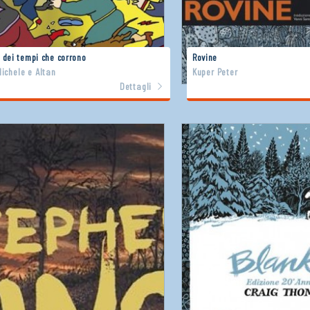
 dei tempi che corrono
Rovine
ichele e Altan
Kuper Peter
Dettagli