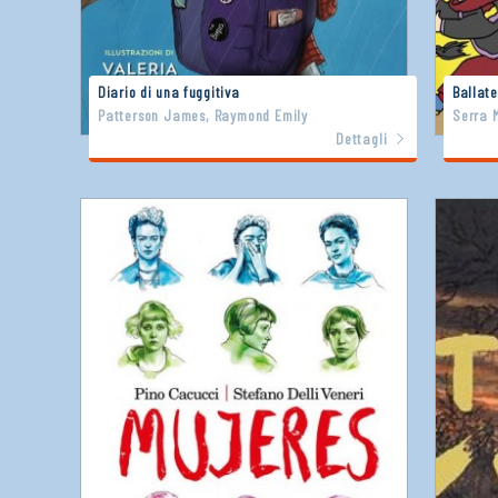
Diario di una fuggitiva
Ballate
Patterson James, Raymond Emily
Serra M
Dettagli