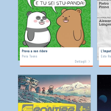
Prova a non ridere
L'impat
Pera Toons
Esto R
Dettagli