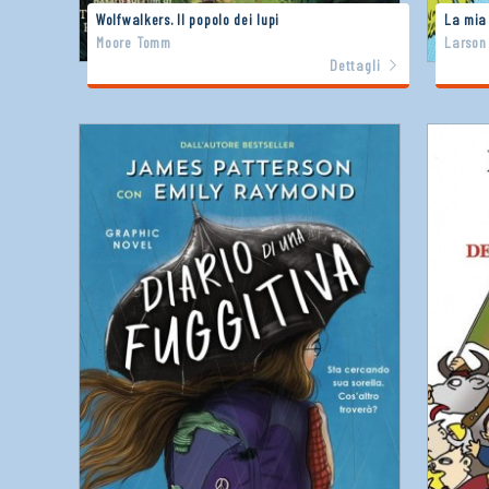
Wolfwalkers. Il popolo dei lupi
La mia
Moore Tomm
Larson
Dettagli