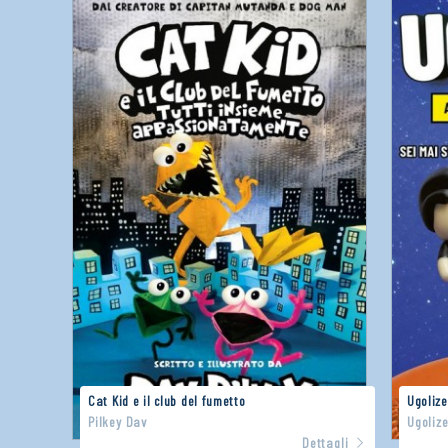
Cat Kid e il club del fumetto
Ugolize
Pilkey Dav
Ugoliz
Dettagli