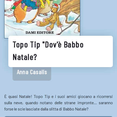
LINK UTILI
Biblioteche e cataloghi online
Consigli per la lettura
Biblioteche digitali
Topo Tip "Dov'è Babbo
Gaming
Natale?
Enti
Anna Casalis
È quasi Natale! Topo Tip e i suoi amici giocano a ricorrersi
sulla neve, quando notano delle strane impronte... saranno
forse le scie lasciate dalla slitta di Babbo Natale?