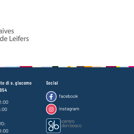
ito di s. giacomo
Social
4054
facebook
2:00
instagram
7:00
VO:
0:00