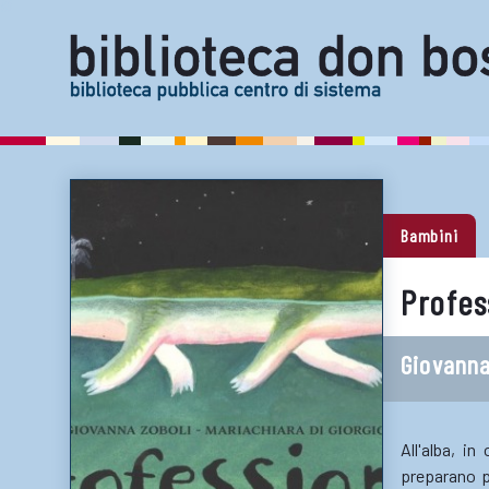
Bambini
Profes
Giovanna
All'alba, i
preparano pe