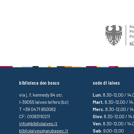
biblioteca don bosco
sede di laives
via j. f. kennedy 94 str.
Lun.
8.30-12.00 / 14
I-39055 laives leifers (bz)
Mart.
8.30-12.00 / 14
T +39 0471 950062
Merc.
8.30-12.00 / 1
CF: 01083110211
Giov.
8.30-12.00 / 14
info@bibliolaives.it
Ven.
8.30-12.00 / 14.
bibliolaives@arubapec.it
Sab.
9.00-12.00