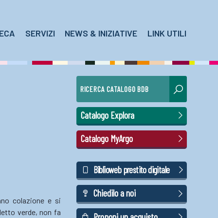
TECA
SERVIZI
NEWS & INIZIATIVE
LINK UTILI
RICERCA CATALOGO BDB
Catalogo Explora
Catalogo MyArgo
Biblioweb prestito digitale
Chiedilo a noi
anno colazione e si
lletto verde, non fa
Proponi un acquisto