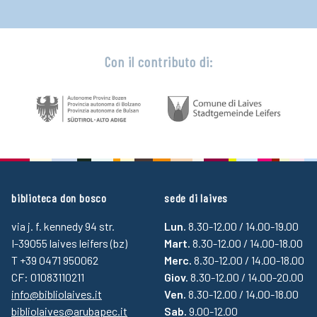
Con il contributo di:
biblioteca don bosco
sede di laives
via j. f. kennedy 94 str.
Lun.
8.30-12.00 / 14.00-19.00
I-39055 laives leifers (bz)
Mart.
8.30-12.00 / 14.00-18.00
T +39 0471 950062
Merc.
8.30-12.00 / 14.00-18.00
CF: 01083110211
Giov.
8.30-12.00 / 14.00-20.00
info@bibliolaives.it
Ven.
8.30-12.00 / 14.00-18.00
bibliolaives@arubapec.it
Sab.
9.00-12.00