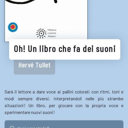
LINK UTILI
Biblioteche e cataloghi online
Consigli per la lettura
Biblioteche digitali
Oh! Un libro che fa dei suoni
Gaming
Enti
Hervé Tullet
Sarà il lettore a dare voce ai pallini colorati con ritmi, toni e
modi sempre diversi, interpretandoli nelle più strambe
situazioni! Un libro, per giocare con la propria voce e
sperimentare nuovi suoni!