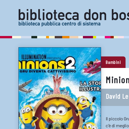
Bambini
Minion
David L
Il piccolo G
c'è di megli