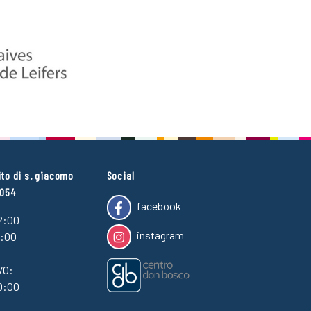
ito di s. giacomo
Social
4054
facebook
2:00
instagram
7:00
VO:
0:00