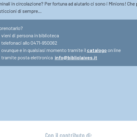
minali in circolazione? Per fortuna ad aiutarlo ci sono i Minions! Che 
sticcioni di sempre...
prenotarlo?
vieni di persona in biblioteca
telefonaci allo 0471-950062
ovunque e in qualsiasi momento tramite il
catalogo
on line
tramite posta elettronica
info@bibliolaives.it
Con il contributo di: