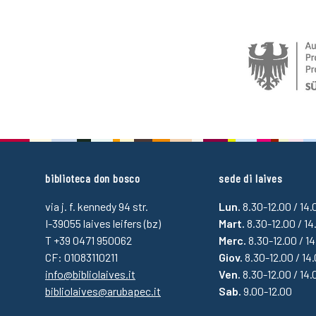
biblioteca don bosco
sede di laives
via j. f. kennedy 94 str.
Lun.
8.30-12.00 / 14
I-39055 laives leifers (bz)
Mart.
8.30-12.00 / 14
T +39 0471 950062
Merc.
8.30-12.00 / 1
CF: 01083110211
Giov.
8.30-12.00 / 14
info@bibliolaives.it
Ven.
8.30-12.00 / 14.
bibliolaives@arubapec.it
Sab.
9.00-12.00