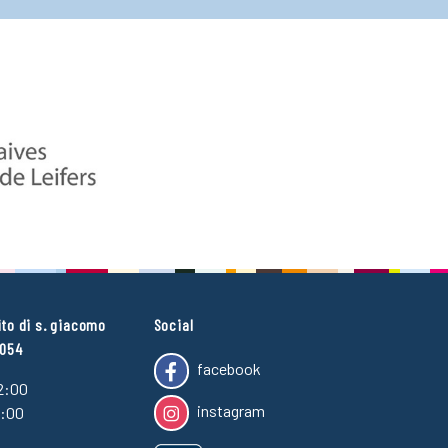
ito di s. giacomo
Social
4054
facebook
2:00
instagram
7:00