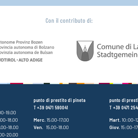
Con il contributo di:
punto di prestito di pineta
punto di prest
T +39 0471 590041
T +39 0471 25
.00-19.00
.00-18.00
Merc.
15.00-17.00
Mart.
10:00-1
4.00-18.00
Ven.
15.00-18.00
Giov.
15:00-1
.00-20.00