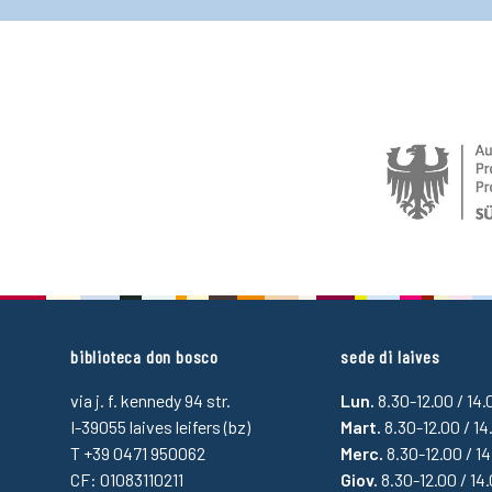
biblioteca don bosco
sede di laives
via j. f. kennedy 94 str.
Lun.
8.30-12.00 / 14
I-39055 laives leifers (bz)
Mart.
8.30-12.00 / 14
T +39 0471 950062
Merc.
8.30-12.00 / 1
CF: 01083110211
Giov.
8.30-12.00 / 14