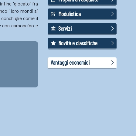
nfine "giocato" fra
ndo i loro mondi si
Modulistica
 conchiglie come il
te con carboncino e
Servizi
Novità e classifiche
Vantaggi economici