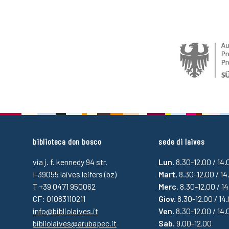
biblioteca don bosco
sede di laives
via j. f. kennedy 94 str.
Lun.
8.30-12.00 / 14
I-39055 laives leifers (bz)
Mart.
8.30-12.00 / 14
T +39 0471 950062
Merc.
8.30-12.00 / 1
CF: 01083110211
Giov.
8.30-12.00 / 14
info@bibliolaives.it
Ven.
8.30-12.00 / 14.
bibliolaives@arubapec.it
Sab.
9.00-12.00