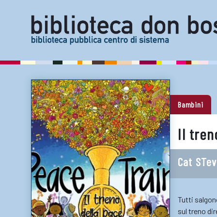
Bambini
Il tre
Cat STe
Tutti salgon
sul treno di