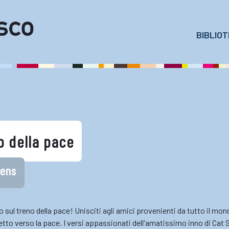
BIBLIO
no della pace
vens
o sul treno della pace! Unisciti agli amici provenienti da tutto il mon
retto verso la pace. I versi appassionati dell'amatissimo inno di Cat