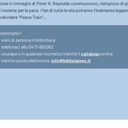
zione in immagini di Peter H. Reynolds commuovono, riempiono di gio
i insieme per la pace. I fan di tutte le età potranno finalmente legger
ndividere "Peace Train"...
prenotarlo?
vieni di persona in biblioteca
telefonaci allo 0471-950062
ovunque e in qualsiasi momento tramite il
catalogo
on line
tramite posta elettronica
info@bibliolaives.it