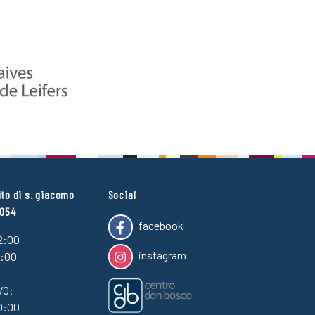
ito di s. giacomo
Social
4054
facebook
2:00
instagram
7:00
VO:
0:00