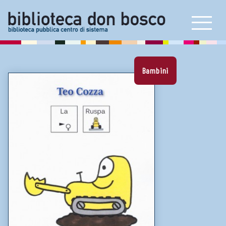
Prestito, rinnovi e prenotazioni
Self check e book box
Prestito interbibliotecario
Bambini
E-book reader e consolle
Artoteca
Bookstart
Carta dei servizi
Proposta di acquisto
NEWS & INIZIATIVE