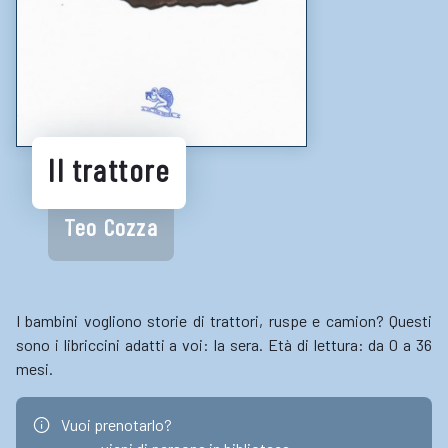
LINK UTILI
Biblioteche e cataloghi online
Consigli per la lettura
Biblioteche digitali
Il trattore
Gaming
Teo Cozza
Enti
I bambini vogliono storie di trattori, ruspe e camion? Questi
sono i libriccini adatti a voi: la sera. Età di lettura: da 0 a 36
mesi.
Vuoi prenotarlo?