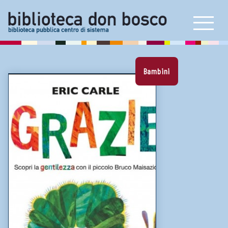
Prestito, rinnovi e prenotazioni
Self check e book box
Prestito interbibliotecario
Bambini
E-book reader e consolle
Artoteca
Bookstart
Carta dei servizi
Proposta di acquisto
NEWS & INIZIATIVE