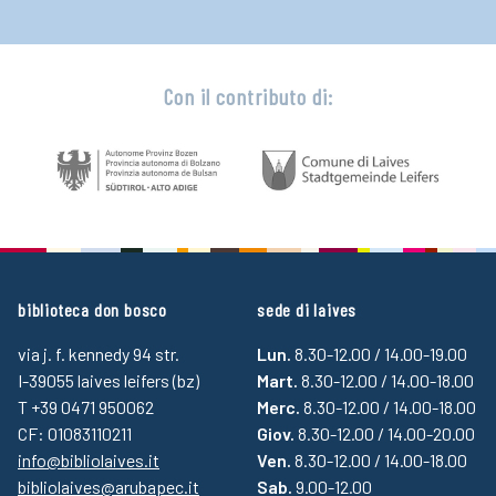
Con il contributo di:
biblioteca don bosco
sede di laives
via j. f. kennedy 94 str.
Lun.
8.30-12.00 / 14.00-19.00
I-39055 laives leifers (bz)
Mart.
8.30-12.00 / 14.00-18.00
T +39 0471 950062
Merc.
8.30-12.00 / 14.00-18.00
CF: 01083110211
Giov.
8.30-12.00 / 14.00-20.00
info@bibliolaives.it
Ven.
8.30-12.00 / 14.00-18.00
bibliolaives@arubapec.it
Sab.
9.00-12.00