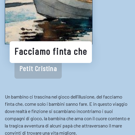
Biblioteche e cataloghi online
Consigli per la lettura
Biblioteche digitali
Gaming
Facciamo finta che
Enti
Petit Cristina
Un bambino ci trascina nel gioco dell’illusione, del facciamo
finta che, come solo i bambini sanno fare. E in questo viaggio
dove realtà e finzione si scambiano incontriamo i suoi
compagni di gioco, la bambina che ama con il cuore contento e
la tragica avventura di alcuni papà che attraversano il mare
convinti di trovare una vita migliore.