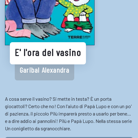
LINK UTILI
Biblioteche e cataloghi online
Consigli per la lettura
Biblioteche digitali
E' l'ora del vasino
Gaming
Enti
Garibal Alexandra
A cosa serve il vasino? Si mette in testa? È un porta
giocattoli? Certo che no! Con l'aiuto di Papà Lupo e con un po'
di pazienza, il piccolo Pilù imparerà presto a usarlo per bene...
e a dire addio ai pannolini! Pilù e Papà Lupo. Nella stessa serie
Un coniglietto da sgranocchiare.