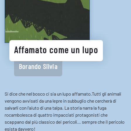
LINK UTILI
Biblioteche e cataloghi online
Consigli per la lettura
Biblioteche digitali
Affamato come un lupo
Gaming
Enti
Borando Silvia
Si dice che nel bosco ci sia un lupo affamato.Tutti gli animali
vengono avvisati da una lepre in subbuglio che cercherà di
salvarli con l’aiuto di una talpa. La storia narra la fuga
rocambolesca di quattro impacciati protagonisti che
scappano dal più classico dei pericoli… sempre che il pericolo
esista davvero!